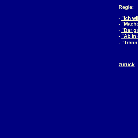
Regie:
-
"Ich wi
-
"Macho
-
"Der g
-
"Ab in
-
"Trenn
zurück