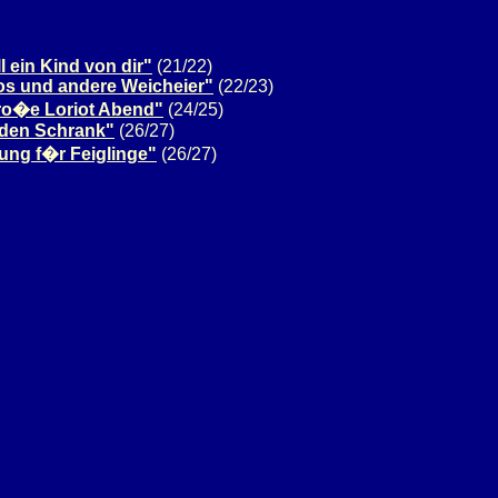
ll ein Kind von dir"
(21/22)
s und andere Weicheier"
(22/23)
ro�e Loriot Abend"
(24/25)
 den Schrank"
(26/27)
ung f�r Feiglinge"
(26/27)