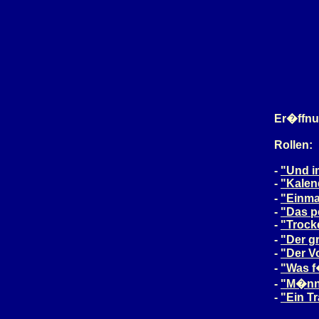
Er�ffn
Rollen:
-
"Und i
-
"Kalen
-
"Einma
-
"Das p
-
"Troc
-
"Der g
-
"Der V
-
"Was f
-
"M�nn
-
"Ein T