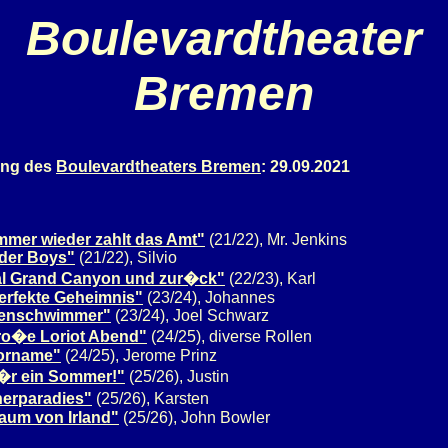
Boulevardtheater
Bremen
ung des
Boulevardtheaters Bremen
: 29.09.2021
mmer wieder zahlt das Amt"
(21/22), Mr. Jenkins
der Boys"
(21/22), Silvio
l Grand Canyon und zur�ck"
(22/23), Karl
erfekte Geheimnis"
(23/24), Johannes
kenschwimmer"
(23/24), Joel Schwarz
ro�e Loriot Abend"
(24/25), diverse Rollen
orname"
(24/25), Jerome Prinz
�r ein Sommer!"
(25/26), Justin
erparadies"
(25/26), Karsten
raum von Irland"
(25/26), John Bowler