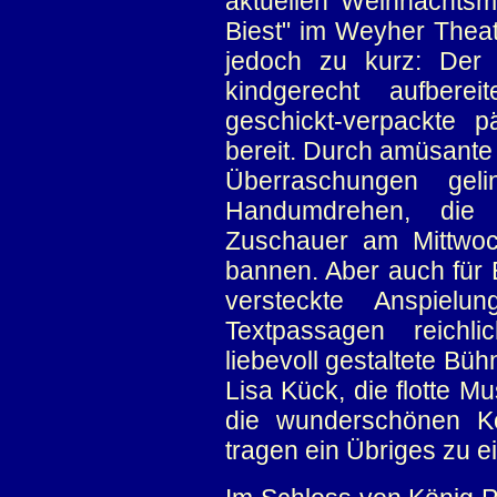
aktuellen Weihnachts
Biest" im Weyher Thea
jedoch zu kurz: Der
kindgerecht aufberei
geschickt-verpackte 
bereit. Durch amüsante
Überraschungen ge
Handumdrehen, die 
Zuschauer am Mittwoc
bannen. Aber auch für 
versteckte Anspielun
Textpassagen reichli
liebevoll gestaltete B
Lisa Kück, die flotte M
die wunderschönen K
tragen ein Übriges zu e