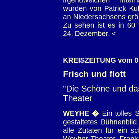
irgendwelchen intern
wurden von Patrick Ku
an Niedersachsens größ
Zu sehen ist es in 60 V
24. Dezember. <
KREISZEITUNG vom 01
Frisch und flott
"Die Schöne und da
Theater
WEYHE �
Ein tolles S
gestaltetes Bühnenbil
alle Zutaten für ein
Weyher Theater. Frank