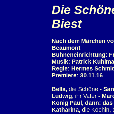
Die Schön
Biest
Nach dem Märchen von
Beaumont
Bühneneinrichtung: F
Musik: Patrick Kuhlm
Regie: Hermes Schmi
Premiere: 30.11.16
Bella,
die Schöne -
Sar
Ludwig,
ihr Vater -
Marc
König Paul, dann: das
Katharina,
die Köchin, 