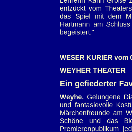
Lehrerin Karin Große z
entzückt vom Theatersp
das Spiel mit dem Mä
Hartmann am Schluss d
begeistert."
WESER KURIER vom 0
WEYHER THEATER
Ein gefiederter Fav
Weyhe.
Gelungene Dia
und fantasievolle Kos
Märchenfreunde am We
Schöne und das Bie
Premierenpublikum jed