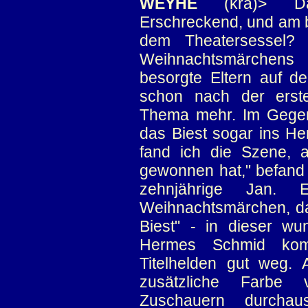
WEYHE
(kra)> Das
Erschreckend, und am b
dem Theatersessel?
Weihnachtsmärchen
besorgte Eltern auf d
schon nach der erste
Thema mehr. Im Gegent
das Biest sogar ins H
fand ich die Szene, 
gewonnen hat," befand 
zehnjährige Jan.
Weihnachtsmärchen, da
Biest" - in dieser w
Hermes Schmid komm
Titelhelden gut weg. 
zusätzliche Farbe 
Zuschauern durcha